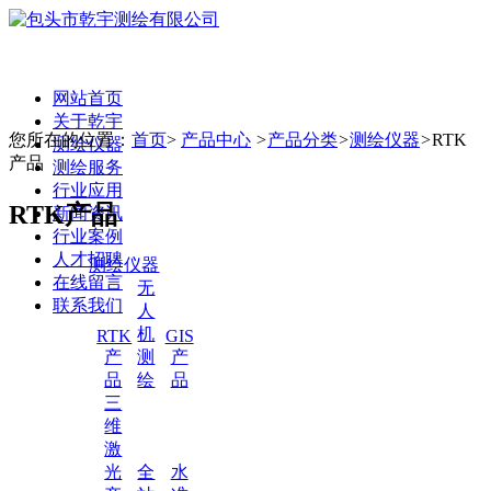
网站首页
关于乾宇
您所在的位置：
首页
>
产品中心
>
产品分类
>
测绘仪器
>
RTK
测绘仪器
产品
测绘服务
行业应用
RTK产品
新闻资讯
行业案例
人才招聘
测绘仪器
在线留言
无
联系我们
人
机
RTK
GIS
产
测
产
品
绘
品
三
维
激
光
全
水