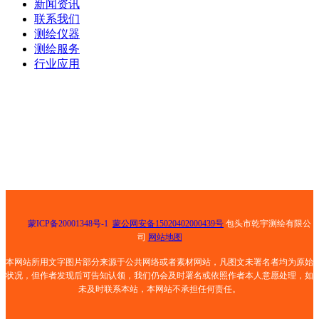
新闻资讯
联系我们
测绘仪器
测绘服务
行业应用
电话：0472-5181025
手机： 13847268159
邮箱： 501811429@qq.com
地址： 包头市青山区钢铁大街乙30号荣资大酒店8号底店
蒙ICP备20001348号-1
蒙公网安备15020402000439号
包头市乾宇测绘有限公
司
网站地图
本网站所用文字图片部分来源于公共网络或者素材网站，凡图文未署名者均为原始
状况，但作者发现后可告知认领，我们仍会及时署名或依照作者本人意愿处理，如
未及时联系本站，本网站不承担任何责任。