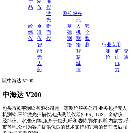
产
站
准
品
仪
仪
激
测绘服务
光
无
经
垂
断
基
人
安
纬
准
面
础
机
全
仪
仪
仪
测
测
监
智
绘
绘
测
行业应用
能
智
测
矿
交
无
慧
绘
山
通
人
城
电
船
市
力
中海达 V200
包头市乾宇测绘有限公司是一家测绘服务公司,业务包括无人
机测绘,三维激光扫描仪,包头测绘仪器(GPS、GIS、全站仪、
经纬仪、水准仪)等,服务于包头,呼和浩特,鄂尔多斯,内蒙古,呼
市等地,公司为客户提供优良的技术支持和完善的售前售后服