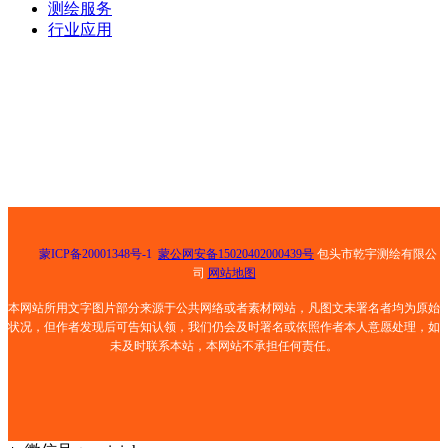
测绘服务
行业应用
电话：0472-5181025
手机： 13847268159
邮箱： 501811429@qq.com
地址： 包头市青山区钢铁大街乙30号荣资大酒店8号底店
蒙ICP备20001348号-1
蒙公网安备15020402000439号
包头市乾宇测绘有限公
司
网站地图
本网站所用文字图片部分来源于公共网络或者素材网站，凡图文未署名者均为原始
状况，但作者发现后可告知认领，我们仍会及时署名或依照作者本人意愿处理，如
未及时联系本站，本网站不承担任何责任。