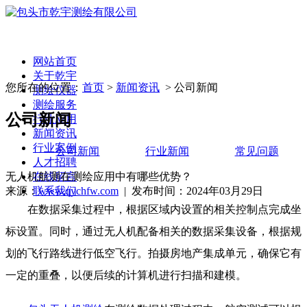
网站首页
关于乾宇
您所在的位置：
首页
>
新闻资讯
> 公司新闻
测绘仪器
测绘服务
公司新闻
行业应用
新闻资讯
行业案例
公司新闻
行业新闻
常见问题
人才招聘
无人机航测在测绘应用中有哪些优势？
在线留言
来源：
www.qychfw.com
| 发布时间：2024年03月29日
联系我们
在数据采集过程中，根据区域内设置的相关控制点完成坐
标设置。同时，通过无人机配备相关的数据采集设备，根据规
划的飞行路线进行低空飞行。拍摄房地产集成单元，确保它有
一定的重叠，以便后续的计算机进行扫描和建模。