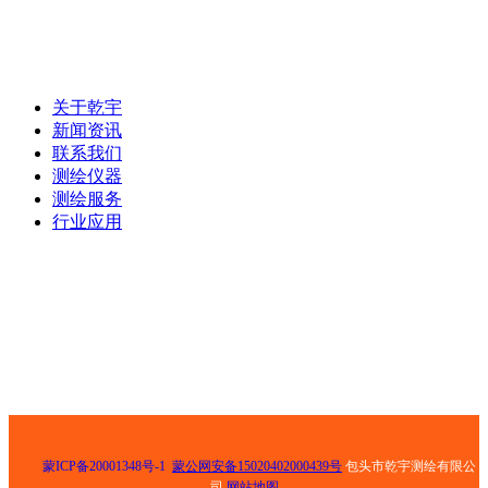
联系电话：0472-5181025
关于乾宇
新闻资讯
联系我们
测绘仪器
测绘服务
行业应用
电话：0472-5181025
手机： 13847268159
邮箱： 501811429@qq.com
地址： 包头市青山区钢铁大街乙30号荣资大酒店8号底店
蒙ICP备20001348号-1
蒙公网安备15020402000439号
包头市乾宇测绘有限公
司
网站地图