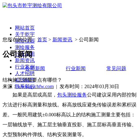
网站首页
关于乾宇
您所在的位置：
首页
>
新闻资讯
> 公司新闻
测绘仪器
测绘服务
公司新闻
行业应用
新闻资讯
行业案例
公司新闻
行业新闻
常见问题
人才招聘
结构施工测量要点有哪些？
在线留言
来源：
www.qychfw.com
| 发布时间：2024年03月30日
联系我们
如果是高层或高层，
包头测绘服务
公司
建议采用内部控制
方法进行标高测量和放线。标高放线应避免传输误差和累积误
差。一般民用建筑±0.000标高以上的结构施工测量主要包括：
一层轴线放平、施工层主轴垂直投影、施工层标高垂直传输、
大型预制构件弹线、结构安装测量等。