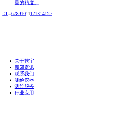
量的精度。
<
1
...
6
7
8
9
10
11
12
13
14
15
>
联系电话：0472-5181025
关于乾宇
新闻资讯
联系我们
测绘仪器
测绘服务
行业应用
电话：0472-5181025
手机： 13847268159
邮箱： 501811429@qq.com
地址： 包头市青山区钢铁大街乙30号荣资大酒店8号底店