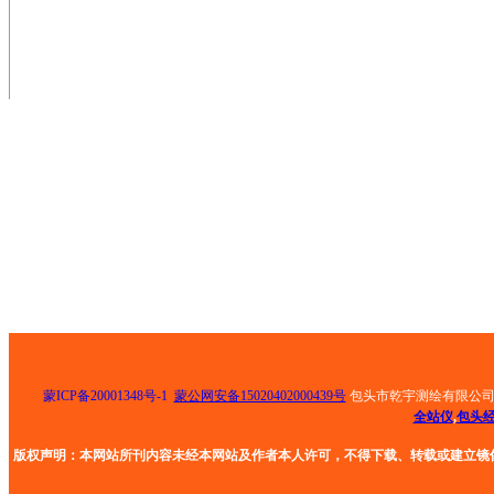
邮箱： 501811429@qq.com
地址： 包头市青山区钢铁大街乙30号荣资大酒店8
号底店
扫一扫，手机站
蒙ICP备20001348号-1
蒙公网安备15020402000439号
包头市乾宇测绘有限公
全站仪
,
包头
版权声明：本网站所刊内容未经本网站及作者本人许可，不得下载、转载或建立镜