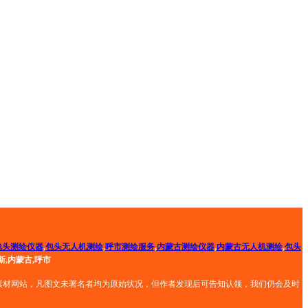
包头测绘仪器
,
包头无人机测绘
,
呼市
测绘服务
,
内蒙古
测绘仪器
,
内蒙古
无人机测绘
,
包头
斯,内蒙古,呼市
素材网站，凡图文未署名者均为原始状况，但作者发现后可告知认领，我们仍会及时