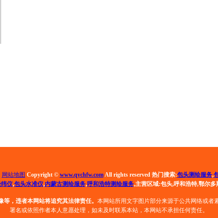
司
网站地图
Copyright ©
www.qychfw.com
All rights reserved 热门搜索:
包头测绘服务
,
经纬仪
,
包头水准仪
,
内蒙古测绘服务
,
呼和浩特测绘服务
,
主营区域:包头,呼和浩特,鄂尔多
像等，违者本网站将追究其法律责任。
本网站所用文字图片部分来源于公共网络或者
署名或依照作者本人意愿处理，如未及时联系本站，本网站不承担任何责任。