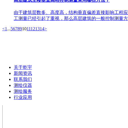
高层建筑主楼垂直高程控制测量采用哪些方法？
由于建筑层数多、高度高，结构垂直偏差直接影响工程应
工测量已经引起了重视，那么高层建筑的一般控制测量方
<
1
...
5
6
7
8
9
10
11
12
13
14
>
联系电话：0472-5181025
关于乾宇
新闻资讯
联系我们
测绘仪器
测绘服务
行业应用
电话：0472-5181025
手机： 13847268159