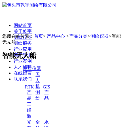
网站首页
关于乾宇
您所在的位置：
首页
>
产品中心
>
产品分类
>
测绘仪器
>
智能
测绘仪器
无人船
测绘服务
行业应用
智能无人船
新闻资讯
行业案例
人才招聘
测绘仪器
在线留言
无
联系我们
人
机
RTK
GIS
产
测
产
品
绘
品
三
维
激
光
全
水