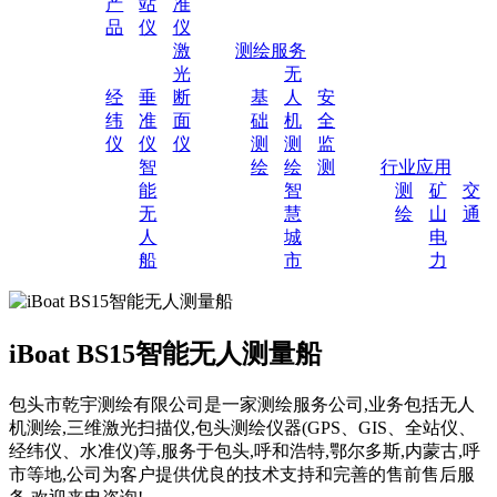
产
站
准
品
仪
仪
激
测绘服务
光
无
经
垂
断
基
人
安
纬
准
面
础
机
全
仪
仪
仪
测
测
监
智
绘
绘
测
行业应用
能
智
测
矿
交
无
慧
绘
山
通
人
城
电
船
市
力
iBoat BS15智能无人测量船
包头市乾宇测绘有限公司是一家测绘服务公司,业务包括无人
机测绘,三维激光扫描仪,包头测绘仪器(GPS、GIS、全站仪、
经纬仪、水准仪)等,服务于包头,呼和浩特,鄂尔多斯,内蒙古,呼
市等地,公司为客户提供优良的技术支持和完善的售前售后服