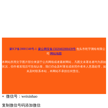
电话：0472-5181025
手机： 13847268159
邮箱： 501811429@qq.com
地址： 包头市青山区钢铁大街乙30号荣资大酒店8号底店
蒙ICP备20001348号-1
蒙公网安备15020402000439号
包头市乾宇测绘有限公
司
网站地图
本网站所用文字图片部分来源于公共网络或者素材网站，凡图文未署名者均为原始
状况，但作者发现后可告知认领，我们仍会及时署名或依照作者本人意愿处理，如
未及时联系本站，本网站不承担任何责任。
+
微信号：
weixinhao
复制微信号码添加微信