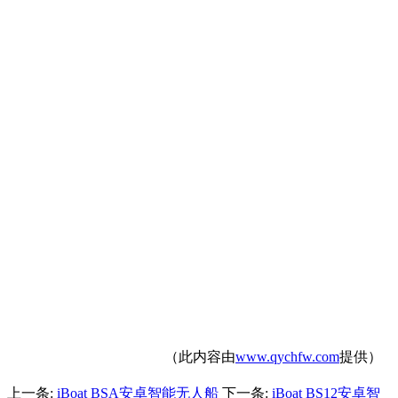
（此内容由
www.qychfw.com
提供）
上一条:
iBoat BSA安卓智能无人船
下一条:
iBoat BS12安卓智