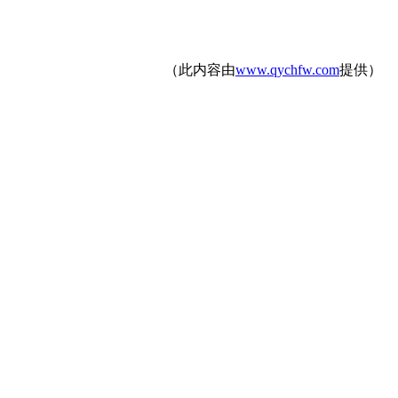
（此内容由
www.qychfw.com
提供）