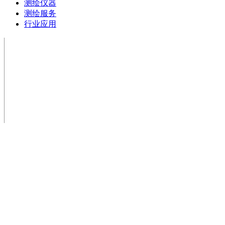
测绘仪器
测绘服务
行业应用
电话：0472-5181025
手机： 13847268159
邮箱： 501811429@qq.com
地址： 包头市青山区钢铁大街乙30号荣资大酒店8
号底店
扫一扫，手机站