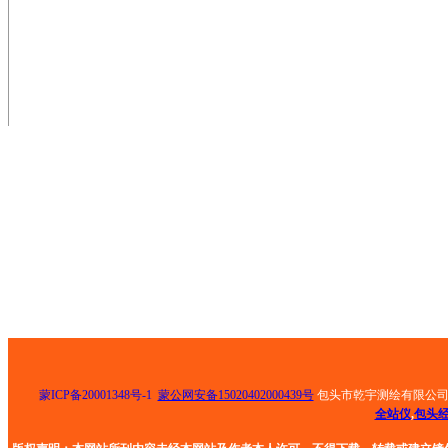
手机： 13847268159
邮箱： 501811429@qq.com
地址： 包头市青山区钢铁大街乙30号荣资大酒店8
号底店
扫一扫，手机站
蒙ICP备20001348号-1
蒙公网安备15020402000439号
包头市乾宇测绘有限公
全站仪
,
包头