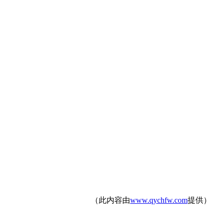
（此内容由
www.qychfw.com
提供）