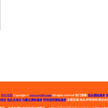
司
网站地图
Copyright ©
www.qychfw.com
All rights reserved 热门搜索:
包头测绘服务
,
经纬仪
,
包头水准仪
,
内蒙古测绘服务
,
呼和浩特测绘服务
,
主营区域:包头,呼和浩特,鄂尔多