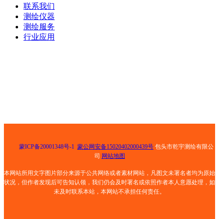
联系我们
测绘仪器
测绘服务
行业应用
电话：0472-5181025
手机： 13847268159
邮箱： 501811429@qq.com
地址： 包头市青山区钢铁大街乙30号荣资大酒店8号底店
蒙ICP备20001348号-1
蒙公网安备15020402000439号
包头市乾宇测绘有限公
司
网站地图
本网站所用文字图片部分来源于公共网络或者素材网站，凡图文未署名者均为原始
状况，但作者发现后可告知认领，我们仍会及时署名或依照作者本人意愿处理，如
未及时联系本站，本网站不承担任何责任。